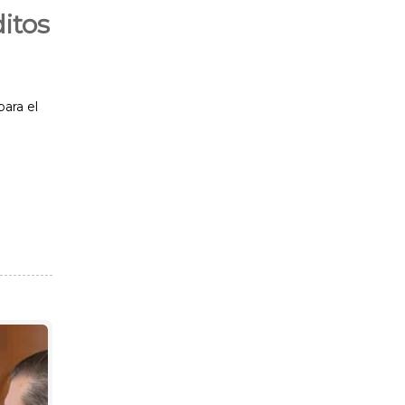
itos
ara el