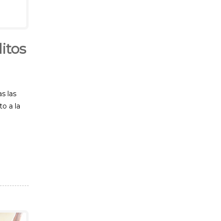
itos
s las
o a la